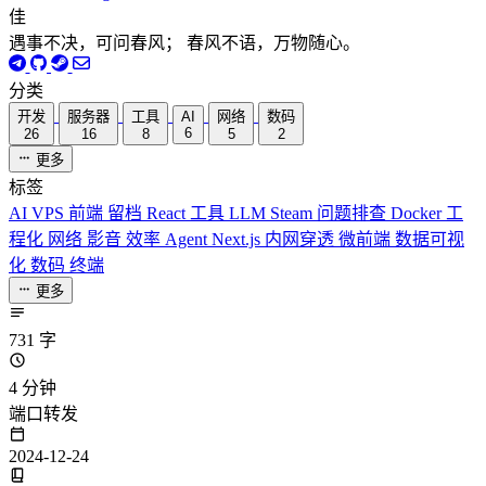
佳
遇事不决，可问春风； 春风不语，万物随心。
分类
开发
服务器
工具
AI
网络
数码
6
26
16
8
5
2
更多
标签
AI
VPS
前端
留档
React
工具
LLM
Steam
问题排查
Docker
工
程化
网络
影音
效率
Agent
Next.js
内网穿透
微前端
数据可视
化
数码
终端
更多
731 字
4 分钟
端口转发
2024-12-24