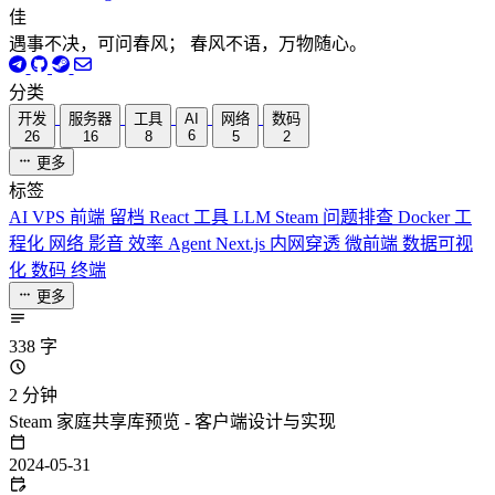
佳
遇事不决，可问春风； 春风不语，万物随心。
分类
开发
服务器
工具
AI
网络
数码
6
26
16
8
5
2
更多
标签
AI
VPS
前端
留档
React
工具
LLM
Steam
问题排查
Docker
工
程化
网络
影音
效率
Agent
Next.js
内网穿透
微前端
数据可视
化
数码
终端
更多
338 字
2 分钟
Steam 家庭共享库预览 - 客户端设计与实现
2024-05-31